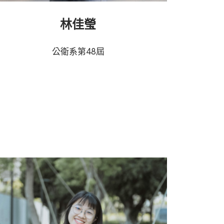
林佳瑩
公衛系第48屆