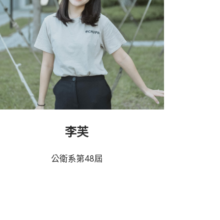
李芙
公衛系第48屆