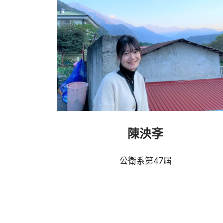
陳泱斈
公衛系第47屆