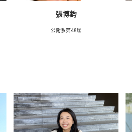
張博鈞
公衛系第48屆