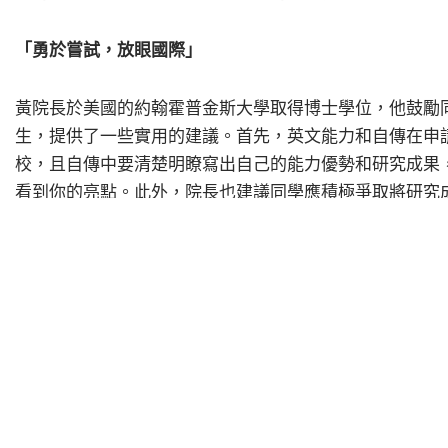
「勇於嘗試，放眼國際」
黃院長於美國的約翰霍普金斯大學取得博士學位，他鼓勵
生，提供了一些實用的建議。首先，英文能力和自傳在申
校，且自傳中要清楚明瞭寫出自己的能力優勢和研究成果
看到你的亮點。此外，院長也建議同學應積極爭取將研究
助力。
最後，院長提到「不要怕說英文！」，到國外留學是一個
氣，自然而然就會慢慢融入環境中了。黃院長的鼓勵和建
但是只要勇敢去嘗試，就可以慢慢地適應和融入新的環境
這可以成為我們更加努力的動力！
「對學弟妹的期許與勉勵」