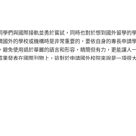
同學們與國際接軌並勇於嘗試，同時也對於想到國外留學的
請國外的學校或機構時是非常重要的，要依自身的專長申請
，避免使用過於華麗的語言和形容，精簡但有力，更能讓人
成果發表在國際刊物上，這對於申請國外校院來說是一項很
全新的經歷，不用太擔心害怕，需要的是勇敢踏出舒適圈的
議非常重要，當我們在踏出舒適圈時，可能會感到不安和害
。眼光放到全世界，我們可以看到更多優秀的人才和學術成