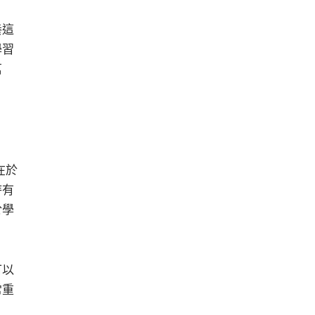
養這
學習
茁
在於
待有
於學
可以
常重