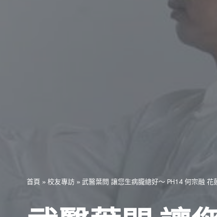
首頁
»
校友專訪
»
武醫葉問 讓您生病朧總好～ PH14 何宗融 