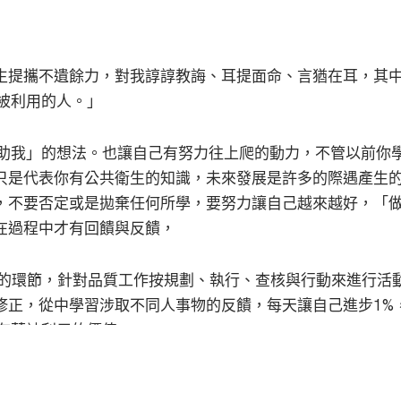
生提攜不遺餘力，對我諄諄教誨、耳提面命、言猶在耳，其
被利用的人。」
幫助我」的想法。也讓自己有努力往上爬的動力，不管以前你
只是代表你有公共衛生的知識，未來發展是許多的際遇產生
，不要否定或是拋棄任何所學，要努力讓自己越來越好，「
在過程中才有回饋與反饋，
是一個非常重要的環節，針對品質工作按規劃、執行、查核與行動來進行活
修正，從中學習涉取不同人事物的反饋，每天讓自己進步1%
有著被利用的價值。