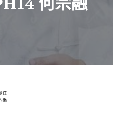
H14 何宗融
擔任
的編