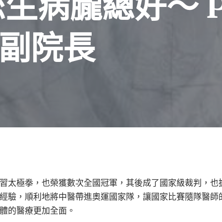
生病朧總好～ P
副院長
習太極拳，也榮獲數次全國冠軍，其後成了國家級裁判，也
經驗，順利地將中醫帶進奧運國家隊，讓國家比賽隨隊醫師
體的醫療更加全面。