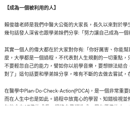
【成為一個被利用的人】
賴俊雄老師是我們中醫大公衛的大家長，長久以來對於學
幾句話發人深省也跟學弟妹們分享:「努力讓自己成為一個
其實一個人的偉大都在於大家對你有:「你好厲害、你能
麼，大學都是一個過程，不代表對人生規劃的一切重點，
不要輕忽自己的能力，譬如你以前學音樂，要想辦法結合
對了」這句話要和學弟妹分享，唯有不斷的去做去嘗試，
在醫學中Plan-Do-Check-Action(PDCA)，
而在人生中也是如此。過程中放寬心的學習、知錯檢視並
年後會有37倍的成長，得將自己塑造成一個有價值的人，
【選擇都沒有對錯】